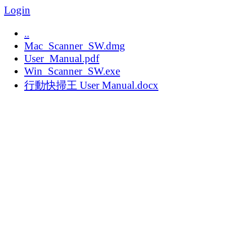
Login
..
Mac_Scanner_SW.dmg
User_Manual.pdf
Win_Scanner_SW.exe
行動快掃王 User Manual.docx